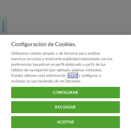
Únete a nosotros
Los más populares
Conoce OCU
Configuración de Cookies.
Más Información
Utilizamos cookies propias y de terceros para analizar
nuestros servicios y mostrarte publicidad relacionada con tus
© 2026 OCU
preferencias basado en un perfil elaborado a partir de tus
Condiciones generales de contratación de OCU
hábitos de navegación (por ejemplo, páginas visitadas).
Política de privacidad
Puedes obtener más información
AQUÍ
y configurar o
rechazar su uso haciendo clic en Opciones.
Uso del nombre y de los signos de OCU
Aviso Legal
Política de cookies
CONFIGURAR
RECHAZAR
ACEPTAR