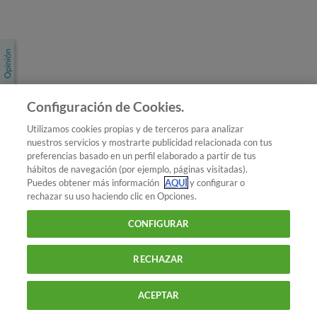
Únete a nosotros
Los más populares
Conoce OCU
Configuración de Cookies.
Más Información
Utilizamos cookies propias y de terceros para analizar
nuestros servicios y mostrarte publicidad relacionada con tus
© 2026 OCU
preferencias basado en un perfil elaborado a partir de tus
Condiciones generales de contratación de OCU
hábitos de navegación (por ejemplo, páginas visitadas).
Política de privacidad
Puedes obtener más información
AQUÍ
y configurar o
rechazar su uso haciendo clic en Opciones.
Uso del nombre y de los signos de OCU
Aviso Legal
Política de cookies
CONFIGURAR
RECHAZAR
ACEPTAR