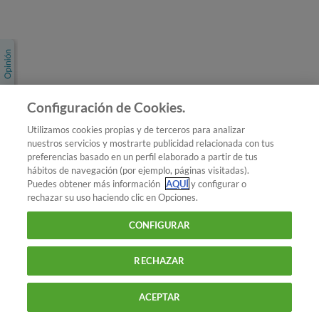
Únete a nosotros
Los más populares
Conoce OCU
Configuración de Cookies.
Más Información
Utilizamos cookies propias y de terceros para analizar
nuestros servicios y mostrarte publicidad relacionada con tus
© 2026 OCU
preferencias basado en un perfil elaborado a partir de tus
Condiciones generales de contratación de OCU
hábitos de navegación (por ejemplo, páginas visitadas).
Política de privacidad
Puedes obtener más información
AQUÍ
y configurar o
rechazar su uso haciendo clic en Opciones.
Uso del nombre y de los signos de OCU
Aviso Legal
Política de cookies
CONFIGURAR
RECHAZAR
ACEPTAR