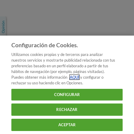
Únete a nosotros
Los más populares
Conoce OCU
Configuración de Cookies.
Más Información
Utilizamos cookies propias y de terceros para analizar
nuestros servicios y mostrarte publicidad relacionada con tus
© 2026 OCU
preferencias basado en un perfil elaborado a partir de tus
Condiciones generales de contratación de OCU
hábitos de navegación (por ejemplo, páginas visitadas).
Política de privacidad
Puedes obtener más información
AQUÍ
y configurar o
rechazar su uso haciendo clic en Opciones.
Uso del nombre y de los signos de OCU
Aviso Legal
Política de cookies
CONFIGURAR
RECHAZAR
ACEPTAR