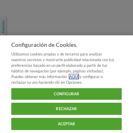
Únete a nosotros
Los más populares
Conoce OCU
Configuración de Cookies.
Más Información
Utilizamos cookies propias y de terceros para analizar
nuestros servicios y mostrarte publicidad relacionada con tus
© 2026 OCU
preferencias basado en un perfil elaborado a partir de tus
Condiciones generales de contratación de OCU
hábitos de navegación (por ejemplo, páginas visitadas).
Política de privacidad
Puedes obtener más información
AQUÍ
y configurar o
rechazar su uso haciendo clic en Opciones.
Uso del nombre y de los signos de OCU
Aviso Legal
Política de cookies
CONFIGURAR
RECHAZAR
ACEPTAR