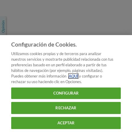
Únete a nosotros
Los más populares
Conoce OCU
Configuración de Cookies.
Más Información
Utilizamos cookies propias y de terceros para analizar
nuestros servicios y mostrarte publicidad relacionada con tus
© 2026 OCU
preferencias basado en un perfil elaborado a partir de tus
Condiciones generales de contratación de OCU
hábitos de navegación (por ejemplo, páginas visitadas).
Política de privacidad
Puedes obtener más información
AQUÍ
y configurar o
rechazar su uso haciendo clic en Opciones.
Uso del nombre y de los signos de OCU
Aviso Legal
Política de cookies
CONFIGURAR
RECHAZAR
ACEPTAR