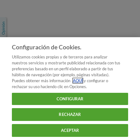
Únete a nosotros
Los más populares
Conoce OCU
Configuración de Cookies.
Más Información
Utilizamos cookies propias y de terceros para analizar
nuestros servicios y mostrarte publicidad relacionada con tus
© 2026 OCU
preferencias basado en un perfil elaborado a partir de tus
Condiciones generales de contratación de OCU
hábitos de navegación (por ejemplo, páginas visitadas).
Política de privacidad
Puedes obtener más información
AQUÍ
y configurar o
rechazar su uso haciendo clic en Opciones.
Uso del nombre y de los signos de OCU
Aviso Legal
Política de cookies
CONFIGURAR
RECHAZAR
ACEPTAR