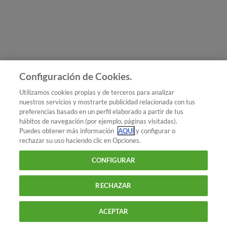
Únete a nosotros
Los más populares
Conoce OCU
Configuración de Cookies.
Más Información
Utilizamos cookies propias y de terceros para analizar
nuestros servicios y mostrarte publicidad relacionada con tus
© 2026 OCU
preferencias basado en un perfil elaborado a partir de tus
Condiciones generales de contratación de OCU
hábitos de navegación (por ejemplo, páginas visitadas).
Política de privacidad
Puedes obtener más información
AQUÍ
y configurar o
rechazar su uso haciendo clic en Opciones.
Uso del nombre y de los signos de OCU
Aviso Legal
Política de cookies
CONFIGURAR
RECHAZAR
ACEPTAR