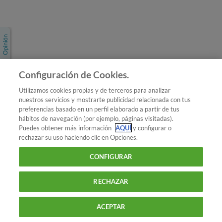
Únete a nosotros
Los más populares
Conoce OCU
Configuración de Cookies.
Más Información
Utilizamos cookies propias y de terceros para analizar
nuestros servicios y mostrarte publicidad relacionada con tus
© 2026 OCU
preferencias basado en un perfil elaborado a partir de tus
Condiciones generales de contratación de OCU
hábitos de navegación (por ejemplo, páginas visitadas).
Política de privacidad
Puedes obtener más información
AQUÍ
y configurar o
rechazar su uso haciendo clic en Opciones.
Uso del nombre y de los signos de OCU
Aviso Legal
Política de cookies
CONFIGURAR
RECHAZAR
ACEPTAR