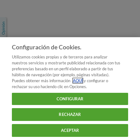
Únete a nosotros
Los más populares
Conoce OCU
Configuración de Cookies.
Más Información
Utilizamos cookies propias y de terceros para analizar
nuestros servicios y mostrarte publicidad relacionada con tus
© 2026 OCU
preferencias basado en un perfil elaborado a partir de tus
Condiciones generales de contratación de OCU
hábitos de navegación (por ejemplo, páginas visitadas).
Política de privacidad
Puedes obtener más información
AQUÍ
y configurar o
rechazar su uso haciendo clic en Opciones.
Uso del nombre y de los signos de OCU
Aviso Legal
Política de cookies
CONFIGURAR
RECHAZAR
ACEPTAR