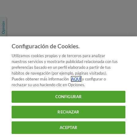
Únete a nosotros
Los más populares
Conoce OCU
Configuración de Cookies.
Más Información
Utilizamos cookies propias y de terceros para analizar
nuestros servicios y mostrarte publicidad relacionada con tus
© 2026 OCU
preferencias basado en un perfil elaborado a partir de tus
Condiciones generales de contratación de OCU
hábitos de navegación (por ejemplo, páginas visitadas).
Política de privacidad
Puedes obtener más información
AQUÍ
y configurar o
rechazar su uso haciendo clic en Opciones.
Uso del nombre y de los signos de OCU
Aviso Legal
Política de cookies
CONFIGURAR
RECHAZAR
ACEPTAR