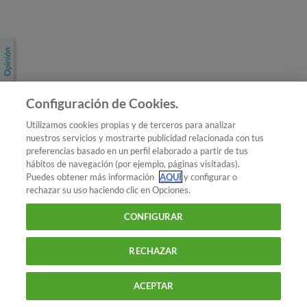
Únete a nosotros
Los más populares
Conoce OCU
Configuración de Cookies.
Más Información
Utilizamos cookies propias y de terceros para analizar
nuestros servicios y mostrarte publicidad relacionada con tus
© 2026 OCU
preferencias basado en un perfil elaborado a partir de tus
Condiciones generales de contratación de OCU
hábitos de navegación (por ejemplo, páginas visitadas).
Política de privacidad
Puedes obtener más información
AQUÍ
y configurar o
rechazar su uso haciendo clic en Opciones.
Uso del nombre y de los signos de OCU
Aviso Legal
Política de cookies
CONFIGURAR
RECHAZAR
ACEPTAR