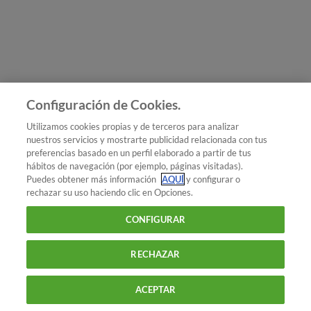
Únete a nosotros
Los más populares
Conoce OCU
Configuración de Cookies.
Más Información
Utilizamos cookies propias y de terceros para analizar
nuestros servicios y mostrarte publicidad relacionada con tus
© 2026 OCU
preferencias basado en un perfil elaborado a partir de tus
Condiciones generales de contratación de OCU
hábitos de navegación (por ejemplo, páginas visitadas).
Política de privacidad
Puedes obtener más información
AQUÍ
y configurar o
rechazar su uso haciendo clic en Opciones.
Uso del nombre y de los signos de OCU
Aviso Legal
Política de cookies
CONFIGURAR
RECHAZAR
ACEPTAR