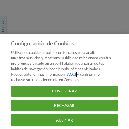
Únete a nosotros
Los más populares
Conoce OCU
Configuración de Cookies.
Más Información
Utilizamos cookies propias y de terceros para analizar
nuestros servicios y mostrarte publicidad relacionada con tus
© 2026 OCU
preferencias basado en un perfil elaborado a partir de tus
Condiciones generales de contratación de OCU
hábitos de navegación (por ejemplo, páginas visitadas).
Política de privacidad
Puedes obtener más información
AQUÍ
y configurar o
rechazar su uso haciendo clic en Opciones.
Uso del nombre y de los signos de OCU
Aviso Legal
Política de cookies
CONFIGURAR
RECHAZAR
ACEPTAR