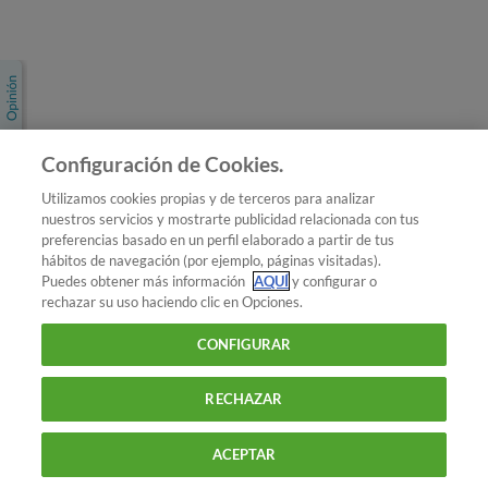
Únete a nosotros
Los más populares
Conoce OCU
Configuración de Cookies.
Más Información
Utilizamos cookies propias y de terceros para analizar
nuestros servicios y mostrarte publicidad relacionada con tus
© 2026 OCU
preferencias basado en un perfil elaborado a partir de tus
Condiciones generales de contratación de OCU
hábitos de navegación (por ejemplo, páginas visitadas).
Política de privacidad
Puedes obtener más información
AQUÍ
y configurar o
rechazar su uso haciendo clic en Opciones.
Uso del nombre y de los signos de OCU
Aviso Legal
Política de cookies
CONFIGURAR
RECHAZAR
ACEPTAR