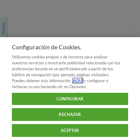
Únete a nosotros
Los más populares
Conoce OCU
Configuración de Cookies.
Más Información
Utilizamos cookies propias y de terceros para analizar
nuestros servicios y mostrarte publicidad relacionada con tus
© 2026 OCU
preferencias basado en un perfil elaborado a partir de tus
Condiciones generales de contratación de OCU
hábitos de navegación (por ejemplo, páginas visitadas).
Política de privacidad
Puedes obtener más información
AQUÍ
y configurar o
rechazar su uso haciendo clic en Opciones.
Uso del nombre y de los signos de OCU
Aviso Legal
Política de cookies
CONFIGURAR
RECHAZAR
ACEPTAR