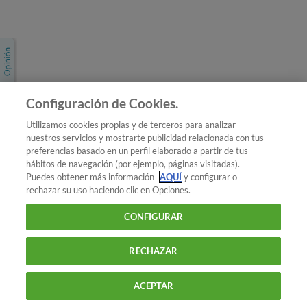
Únete a nosotros
Los más populares
Conoce OCU
Configuración de Cookies.
Más Información
Utilizamos cookies propias y de terceros para analizar
nuestros servicios y mostrarte publicidad relacionada con tus
© 2026 OCU
preferencias basado en un perfil elaborado a partir de tus
Condiciones generales de contratación de OCU
hábitos de navegación (por ejemplo, páginas visitadas).
Política de privacidad
Puedes obtener más información
AQUÍ
y configurar o
rechazar su uso haciendo clic en Opciones.
Uso del nombre y de los signos de OCU
Aviso Legal
Política de cookies
CONFIGURAR
RECHAZAR
ACEPTAR