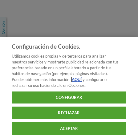
Únete a nosotros
Los más populares
Conoce OCU
Configuración de Cookies.
Más Información
Utilizamos cookies propias y de terceros para analizar
nuestros servicios y mostrarte publicidad relacionada con tus
© 2026 OCU
preferencias basado en un perfil elaborado a partir de tus
Condiciones generales de contratación de OCU
hábitos de navegación (por ejemplo, páginas visitadas).
Política de privacidad
Puedes obtener más información
AQUÍ
y configurar o
rechazar su uso haciendo clic en Opciones.
Uso del nombre y de los signos de OCU
Aviso Legal
Política de cookies
CONFIGURAR
RECHAZAR
ACEPTAR