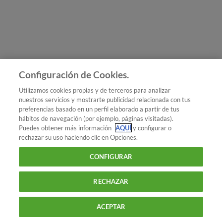
Únete a nosotros
Los más populares
Conoce OCU
Configuración de Cookies.
Más Información
Utilizamos cookies propias y de terceros para analizar
nuestros servicios y mostrarte publicidad relacionada con tus
© 2026 OCU
preferencias basado en un perfil elaborado a partir de tus
Condiciones generales de contratación de OCU
hábitos de navegación (por ejemplo, páginas visitadas).
Política de privacidad
Puedes obtener más información
AQUÍ
y configurar o
rechazar su uso haciendo clic en Opciones.
Uso del nombre y de los signos de OCU
Aviso Legal
Política de cookies
CONFIGURAR
RECHAZAR
ACEPTAR