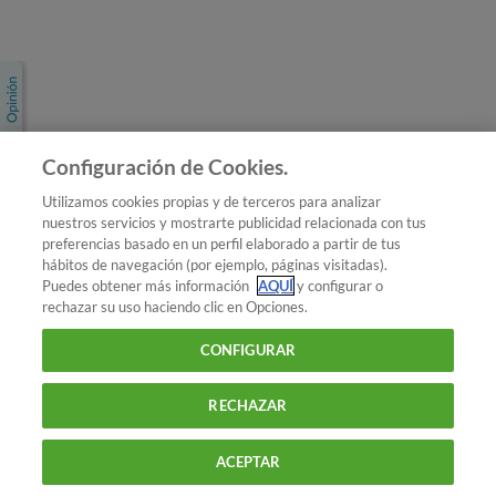
Únete a nosotros
Los más populares
Conoce OCU
Configuración de Cookies.
Más Información
Utilizamos cookies propias y de terceros para analizar
nuestros servicios y mostrarte publicidad relacionada con tus
© 2026 OCU
preferencias basado en un perfil elaborado a partir de tus
Condiciones generales de contratación de OCU
hábitos de navegación (por ejemplo, páginas visitadas).
Política de privacidad
Puedes obtener más información
AQUÍ
y configurar o
rechazar su uso haciendo clic en Opciones.
Uso del nombre y de los signos de OCU
Aviso Legal
Política de cookies
CONFIGURAR
RECHAZAR
ACEPTAR