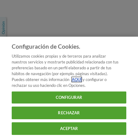
Únete a nosotros
Los más populares
Conoce OCU
Configuración de Cookies.
Más Información
Utilizamos cookies propias y de terceros para analizar
nuestros servicios y mostrarte publicidad relacionada con tus
© 2026 OCU
preferencias basado en un perfil elaborado a partir de tus
Condiciones generales de contratación de OCU
hábitos de navegación (por ejemplo, páginas visitadas).
Política de privacidad
Puedes obtener más información
AQUÍ
y configurar o
rechazar su uso haciendo clic en Opciones.
Uso del nombre y de los signos de OCU
Aviso Legal
Política de cookies
CONFIGURAR
RECHAZAR
ACEPTAR