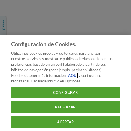
Únete a nosotros
Los más populares
Conoce OCU
Configuración de Cookies.
Más Información
Utilizamos cookies propias y de terceros para analizar
nuestros servicios y mostrarte publicidad relacionada con tus
© 2026 OCU
preferencias basado en un perfil elaborado a partir de tus
Condiciones generales de contratación de OCU
hábitos de navegación (por ejemplo, páginas visitadas).
Política de privacidad
Puedes obtener más información
AQUÍ
y configurar o
rechazar su uso haciendo clic en Opciones.
Uso del nombre y de los signos de OCU
Aviso Legal
Política de cookies
CONFIGURAR
RECHAZAR
ACEPTAR