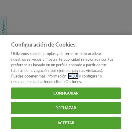
Únete a nosotros
Los más populares
Conoce OCU
Configuración de Cookies.
Más Información
Utilizamos cookies propias y de terceros para analizar
nuestros servicios y mostrarte publicidad relacionada con tus
© 2026 OCU
preferencias basado en un perfil elaborado a partir de tus
Condiciones generales de contratación de OCU
hábitos de navegación (por ejemplo, páginas visitadas).
Política de privacidad
Puedes obtener más información
AQUÍ
y configurar o
rechazar su uso haciendo clic en Opciones.
Uso del nombre y de los signos de OCU
Aviso Legal
Política de cookies
CONFIGURAR
RECHAZAR
ACEPTAR