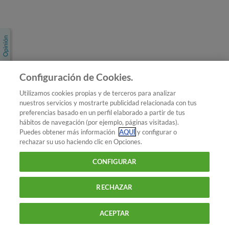
Únete a nosotros
Los más populares
Conoce OCU
Configuración de Cookies.
Más Información
Utilizamos cookies propias y de terceros para analizar
nuestros servicios y mostrarte publicidad relacionada con tus
© 2026 OCU
preferencias basado en un perfil elaborado a partir de tus
Condiciones generales de contratación de OCU
hábitos de navegación (por ejemplo, páginas visitadas).
Política de privacidad
Puedes obtener más información
AQUÍ
y configurar o
rechazar su uso haciendo clic en Opciones.
Uso del nombre y de los signos de OCU
Aviso Legal
Política de cookies
CONFIGURAR
RECHAZAR
ACEPTAR