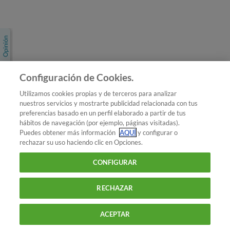
Únete a nosotros
Los más populares
Conoce OCU
Configuración de Cookies.
Más Información
Utilizamos cookies propias y de terceros para analizar
nuestros servicios y mostrarte publicidad relacionada con tus
© 2026 OCU
preferencias basado en un perfil elaborado a partir de tus
Condiciones generales de contratación de OCU
hábitos de navegación (por ejemplo, páginas visitadas).
Política de privacidad
Puedes obtener más información
AQUÍ
y configurar o
rechazar su uso haciendo clic en Opciones.
Uso del nombre y de los signos de OCU
Aviso Legal
Política de cookies
CONFIGURAR
RECHAZAR
ACEPTAR