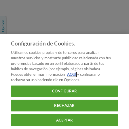
Únete a nosotros
Los más populares
Conoce OCU
Configuración de Cookies.
Más Información
Utilizamos cookies propias y de terceros para analizar
nuestros servicios y mostrarte publicidad relacionada con tus
© 2026 OCU
preferencias basado en un perfil elaborado a partir de tus
Condiciones generales de contratación de OCU
hábitos de navegación (por ejemplo, páginas visitadas).
Política de privacidad
Puedes obtener más información
AQUÍ
y configurar o
rechazar su uso haciendo clic en Opciones.
Uso del nombre y de los signos de OCU
Aviso Legal
Política de cookies
CONFIGURAR
RECHAZAR
ACEPTAR