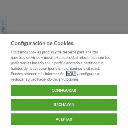
Únete a nosotros
Los más populares
Conoce OCU
Configuración de Cookies.
Más Información
Utilizamos cookies propias y de terceros para analizar
nuestros servicios y mostrarte publicidad relacionada con tus
© 2026 OCU
preferencias basado en un perfil elaborado a partir de tus
Condiciones generales de contratación de OCU
hábitos de navegación (por ejemplo, páginas visitadas).
Política de privacidad
Puedes obtener más información
AQUÍ
y configurar o
rechazar su uso haciendo clic en Opciones.
Uso del nombre y de los signos de OCU
Aviso Legal
Política de cookies
CONFIGURAR
RECHAZAR
ACEPTAR