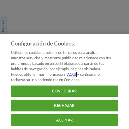
Únete a nosotros
Los más populares
Conoce OCU
Configuración de Cookies.
Más Información
Utilizamos cookies propias y de terceros para analizar
nuestros servicios y mostrarte publicidad relacionada con tus
© 2026 OCU
preferencias basado en un perfil elaborado a partir de tus
Condiciones generales de contratación de OCU
hábitos de navegación (por ejemplo, páginas visitadas).
Política de privacidad
Puedes obtener más información
AQUÍ
y configurar o
rechazar su uso haciendo clic en Opciones.
Uso del nombre y de los signos de OCU
Aviso Legal
Política de cookies
CONFIGURAR
RECHAZAR
ACEPTAR