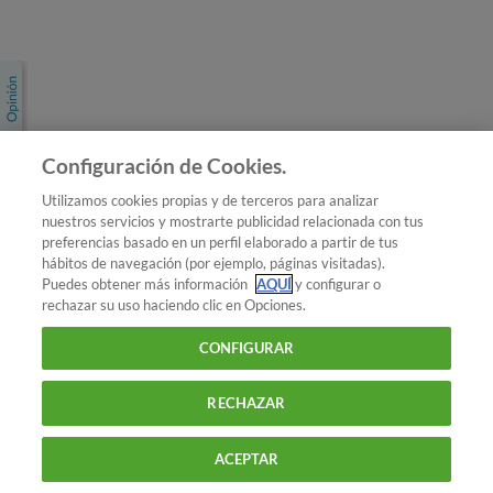
Únete a nosotros
Los más populares
Conoce OCU
Configuración de Cookies.
Más Información
Utilizamos cookies propias y de terceros para analizar
nuestros servicios y mostrarte publicidad relacionada con tus
© 2026 OCU
preferencias basado en un perfil elaborado a partir de tus
Condiciones generales de contratación de OCU
hábitos de navegación (por ejemplo, páginas visitadas).
Política de privacidad
Puedes obtener más información
AQUÍ
y configurar o
rechazar su uso haciendo clic en Opciones.
Uso del nombre y de los signos de OCU
Aviso Legal
Política de cookies
CONFIGURAR
RECHAZAR
ACEPTAR