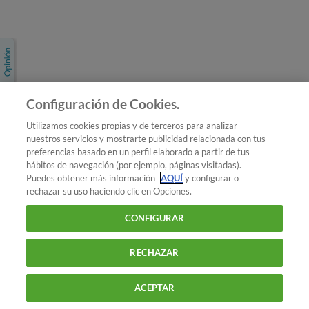
Únete a nosotros
Los más populares
Conoce OCU
Configuración de Cookies.
Más Información
Utilizamos cookies propias y de terceros para analizar
nuestros servicios y mostrarte publicidad relacionada con tus
© 2026 OCU
preferencias basado en un perfil elaborado a partir de tus
Condiciones generales de contratación de OCU
hábitos de navegación (por ejemplo, páginas visitadas).
Política de privacidad
Puedes obtener más información
AQUÍ
y configurar o
rechazar su uso haciendo clic en Opciones.
Uso del nombre y de los signos de OCU
Aviso Legal
Política de cookies
CONFIGURAR
RECHAZAR
ACEPTAR