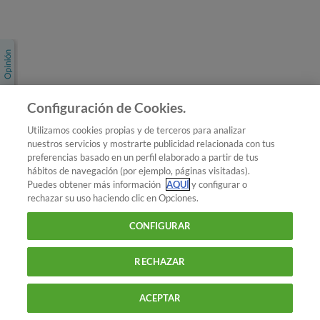
Únete a nosotros
Los más populares
Conoce OCU
Configuración de Cookies.
Más Información
Utilizamos cookies propias y de terceros para analizar
nuestros servicios y mostrarte publicidad relacionada con tus
© 2026 OCU
preferencias basado en un perfil elaborado a partir de tus
Condiciones generales de contratación de OCU
hábitos de navegación (por ejemplo, páginas visitadas).
Política de privacidad
Puedes obtener más información
AQUÍ
y configurar o
rechazar su uso haciendo clic en Opciones.
Uso del nombre y de los signos de OCU
Aviso Legal
Política de cookies
CONFIGURAR
RECHAZAR
ACEPTAR