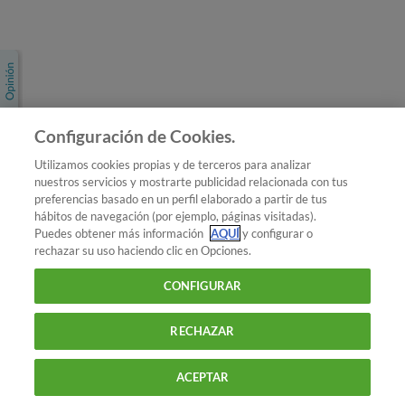
Únete a nosotros
Los más populares
Conoce OCU
Configuración de Cookies.
Más Información
Utilizamos cookies propias y de terceros para analizar
nuestros servicios y mostrarte publicidad relacionada con tus
© 2026 OCU
preferencias basado en un perfil elaborado a partir de tus
Condiciones generales de contratación de OCU
hábitos de navegación (por ejemplo, páginas visitadas).
Política de privacidad
Puedes obtener más información
AQUÍ
y configurar o
rechazar su uso haciendo clic en Opciones.
Uso del nombre y de los signos de OCU
Aviso Legal
Política de cookies
CONFIGURAR
RECHAZAR
ACEPTAR