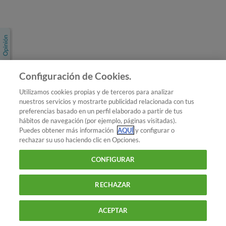
Únete a nosotros
Los más populares
Conoce OCU
Configuración de Cookies.
Más Información
Utilizamos cookies propias y de terceros para analizar
nuestros servicios y mostrarte publicidad relacionada con tus
© 2026 OCU
preferencias basado en un perfil elaborado a partir de tus
Condiciones generales de contratación de OCU
hábitos de navegación (por ejemplo, páginas visitadas).
Política de privacidad
Puedes obtener más información
AQUÍ
y configurar o
rechazar su uso haciendo clic en Opciones.
Uso del nombre y de los signos de OCU
Aviso Legal
Política de cookies
CONFIGURAR
RECHAZAR
ACEPTAR