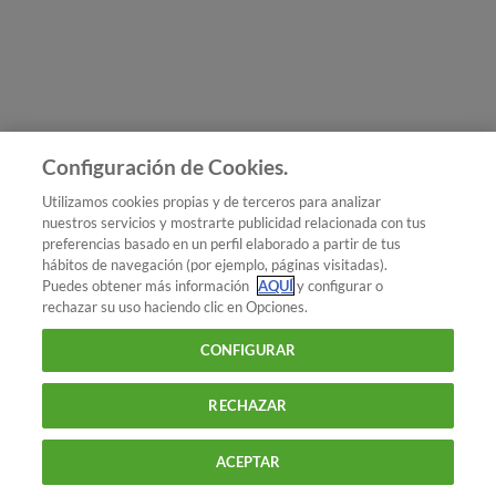
Únete a nosotros
Los más populares
Conoce OCU
Configuración de Cookies.
Más Información
Utilizamos cookies propias y de terceros para analizar
nuestros servicios y mostrarte publicidad relacionada con tus
© 2026 OCU
preferencias basado en un perfil elaborado a partir de tus
Condiciones generales de contratación de OCU
hábitos de navegación (por ejemplo, páginas visitadas).
Política de privacidad
Puedes obtener más información
AQUÍ
y configurar o
rechazar su uso haciendo clic en Opciones.
Uso del nombre y de los signos de OCU
Aviso Legal
Política de cookies
CONFIGURAR
RECHAZAR
ACEPTAR