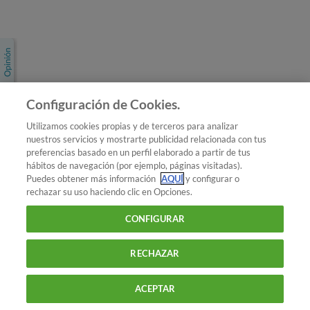
Únete a nosotros
Los más populares
Conoce OCU
Configuración de Cookies.
Más Información
Utilizamos cookies propias y de terceros para analizar
nuestros servicios y mostrarte publicidad relacionada con tus
© 2026 OCU
preferencias basado en un perfil elaborado a partir de tus
Condiciones generales de contratación de OCU
hábitos de navegación (por ejemplo, páginas visitadas).
Política de privacidad
Puedes obtener más información
AQUÍ
y configurar o
rechazar su uso haciendo clic en Opciones.
Uso del nombre y de los signos de OCU
Aviso Legal
Política de cookies
CONFIGURAR
RECHAZAR
ACEPTAR