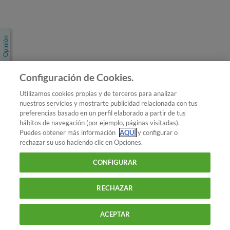
Únete a nosotros
Los más populares
Conoce OCU
Configuración de Cookies.
Más Información
Utilizamos cookies propias y de terceros para analizar
nuestros servicios y mostrarte publicidad relacionada con tus
© 2026 OCU
preferencias basado en un perfil elaborado a partir de tus
Condiciones generales de contratación de OCU
hábitos de navegación (por ejemplo, páginas visitadas).
Política de privacidad
Puedes obtener más información
AQUÍ
y configurar o
rechazar su uso haciendo clic en Opciones.
Uso del nombre y de los signos de OCU
Aviso Legal
Política de cookies
CONFIGURAR
RECHAZAR
ACEPTAR