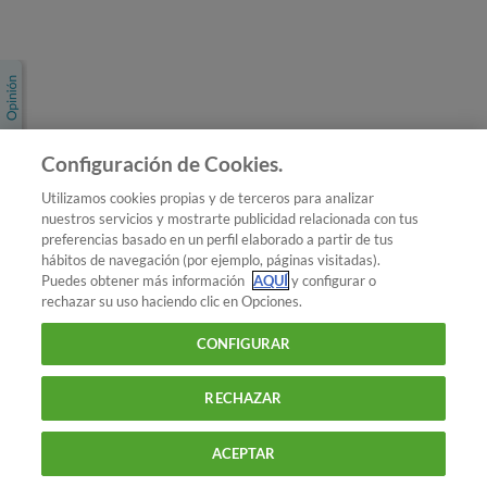
Únete a nosotros
Los más populares
Conoce OCU
Configuración de Cookies.
Más Información
Utilizamos cookies propias y de terceros para analizar
nuestros servicios y mostrarte publicidad relacionada con tus
© 2026 OCU
preferencias basado en un perfil elaborado a partir de tus
Condiciones generales de contratación de OCU
hábitos de navegación (por ejemplo, páginas visitadas).
Política de privacidad
Puedes obtener más información
AQUÍ
y configurar o
rechazar su uso haciendo clic en Opciones.
Uso del nombre y de los signos de OCU
Aviso Legal
Política de cookies
CONFIGURAR
RECHAZAR
ACEPTAR