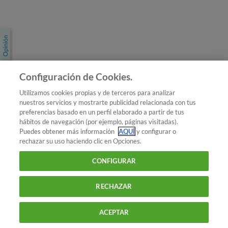
Únete a nosotros
Los más populares
Conoce OCU
Configuración de Cookies.
Más Información
Utilizamos cookies propias y de terceros para analizar
nuestros servicios y mostrarte publicidad relacionada con tus
© 2026 OCU
preferencias basado en un perfil elaborado a partir de tus
Condiciones generales de contratación de OCU
hábitos de navegación (por ejemplo, páginas visitadas).
Política de privacidad
Puedes obtener más información
AQUÍ
y configurar o
rechazar su uso haciendo clic en Opciones.
Uso del nombre y de los signos de OCU
Aviso Legal
Política de cookies
CONFIGURAR
RECHAZAR
ACEPTAR