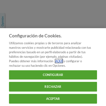
Únete a nosotros
Los más populares
Conoce OCU
Configuración de Cookies.
Más Información
Utilizamos cookies propias y de terceros para analizar
nuestros servicios y mostrarte publicidad relacionada con tus
© 2026 OCU
preferencias basado en un perfil elaborado a partir de tus
Condiciones generales de contratación de OCU
hábitos de navegación (por ejemplo, páginas visitadas).
Política de privacidad
Puedes obtener más información
AQUÍ
y configurar o
rechazar su uso haciendo clic en Opciones.
Uso del nombre y de los signos de OCU
Aviso Legal
Política de cookies
CONFIGURAR
RECHAZAR
ACEPTAR