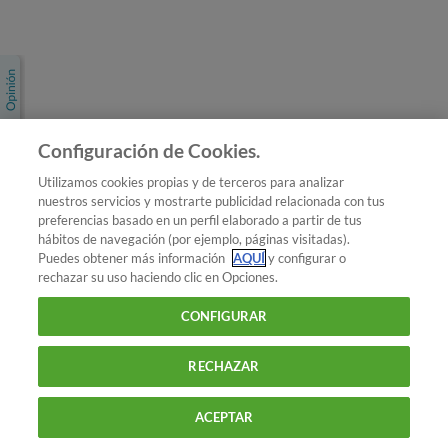
Únete a nosotros
Los más populares
Conoce OCU
Configuración de Cookies.
Más Información
Utilizamos cookies propias y de terceros para analizar
nuestros servicios y mostrarte publicidad relacionada con tus
© 2026 OCU
preferencias basado en un perfil elaborado a partir de tus
Condiciones generales de contratación de OCU
hábitos de navegación (por ejemplo, páginas visitadas).
Política de privacidad
Puedes obtener más información
AQUÍ
y configurar o
rechazar su uso haciendo clic en Opciones.
Uso del nombre y de los signos de OCU
Aviso Legal
Política de cookies
CONFIGURAR
RECHAZAR
ACEPTAR