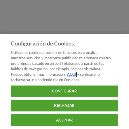
Únete a nosotros
Los más populares
Conoce OCU
Configuración de Cookies.
Más Información
Utilizamos cookies propias y de terceros para analizar
nuestros servicios y mostrarte publicidad relacionada con tus
© 2026 OCU
preferencias basado en un perfil elaborado a partir de tus
Condiciones generales de contratación de OCU
hábitos de navegación (por ejemplo, páginas visitadas).
Política de privacidad
Puedes obtener más información
AQUÍ
y configurar o
rechazar su uso haciendo clic en Opciones.
Uso del nombre y de los signos de OCU
Aviso Legal
Política de cookies
CONFIGURAR
RECHAZAR
ACEPTAR