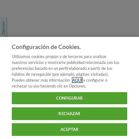
Únete a nosotros
Los más populares
Conoce OCU
Configuración de Cookies.
Más Información
Utilizamos cookies propias y de terceros para analizar
nuestros servicios y mostrarte publicidad relacionada con tus
© 2026 OCU
preferencias basado en un perfil elaborado a partir de tus
Condiciones generales de contratación de OCU
hábitos de navegación (por ejemplo, páginas visitadas).
Política de privacidad
Puedes obtener más información
AQUÍ
y configurar o
rechazar su uso haciendo clic en Opciones.
Uso del nombre y de los signos de OCU
Aviso Legal
Política de cookies
CONFIGURAR
RECHAZAR
ACEPTAR