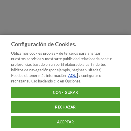
Únete a nosotros
Los más populares
Conoce OCU
Configuración de Cookies.
Más Información
Utilizamos cookies propias y de terceros para analizar
nuestros servicios y mostrarte publicidad relacionada con tus
© 2026 OCU
preferencias basado en un perfil elaborado a partir de tus
Condiciones generales de contratación de OCU
hábitos de navegación (por ejemplo, páginas visitadas).
Política de privacidad
Puedes obtener más información
AQUÍ
y configurar o
rechazar su uso haciendo clic en Opciones.
Uso del nombre y de los signos de OCU
Aviso Legal
Política de cookies
CONFIGURAR
RECHAZAR
ACEPTAR