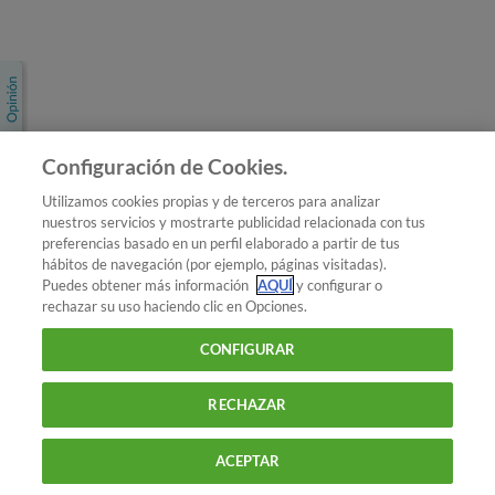
Únete a nosotros
Los más populares
Conoce OCU
Configuración de Cookies.
Más Información
Utilizamos cookies propias y de terceros para analizar
nuestros servicios y mostrarte publicidad relacionada con tus
© 2026 OCU
preferencias basado en un perfil elaborado a partir de tus
Condiciones generales de contratación de OCU
hábitos de navegación (por ejemplo, páginas visitadas).
Política de privacidad
Puedes obtener más información
AQUÍ
y configurar o
rechazar su uso haciendo clic en Opciones.
Uso del nombre y de los signos de OCU
Aviso Legal
Política de cookies
CONFIGURAR
RECHAZAR
ACEPTAR