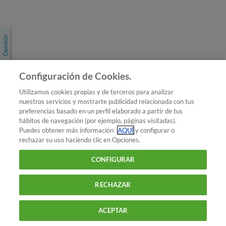
Únete a nosotros
Los más populares
Conoce OCU
Configuración de Cookies.
Más Información
Utilizamos cookies propias y de terceros para analizar
nuestros servicios y mostrarte publicidad relacionada con tus
© 2026 OCU
preferencias basado en un perfil elaborado a partir de tus
Condiciones generales de contratación de OCU
hábitos de navegación (por ejemplo, páginas visitadas).
Política de privacidad
Puedes obtener más información
AQUÍ
y configurar o
rechazar su uso haciendo clic en Opciones.
Uso del nombre y de los signos de OCU
Aviso Legal
Política de cookies
CONFIGURAR
RECHAZAR
ACEPTAR