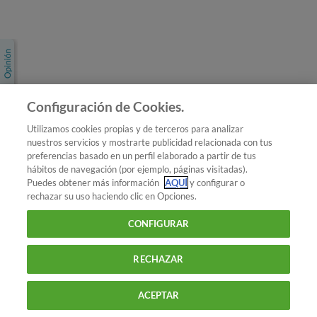
Únete a nosotros
Los más populares
Conoce OCU
Configuración de Cookies.
Más Información
Utilizamos cookies propias y de terceros para analizar
nuestros servicios y mostrarte publicidad relacionada con tus
© 2026 OCU
preferencias basado en un perfil elaborado a partir de tus
Condiciones generales de contratación de OCU
hábitos de navegación (por ejemplo, páginas visitadas).
Política de privacidad
Puedes obtener más información
AQUÍ
y configurar o
rechazar su uso haciendo clic en Opciones.
Uso del nombre y de los signos de OCU
Aviso Legal
Política de cookies
CONFIGURAR
RECHAZAR
ACEPTAR