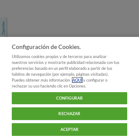
Únete a nosotros
Los más populares
Conoce OCU
Configuración de Cookies.
Más Información
Utilizamos cookies propias y de terceros para analizar
nuestros servicios y mostrarte publicidad relacionada con tus
© 2026 OCU
preferencias basado en un perfil elaborado a partir de tus
Condiciones generales de contratación de OCU
hábitos de navegación (por ejemplo, páginas visitadas).
Política de privacidad
Puedes obtener más información
AQUÍ
y configurar o
rechazar su uso haciendo clic en Opciones.
Uso del nombre y de los signos de OCU
Aviso Legal
Política de cookies
CONFIGURAR
RECHAZAR
ACEPTAR