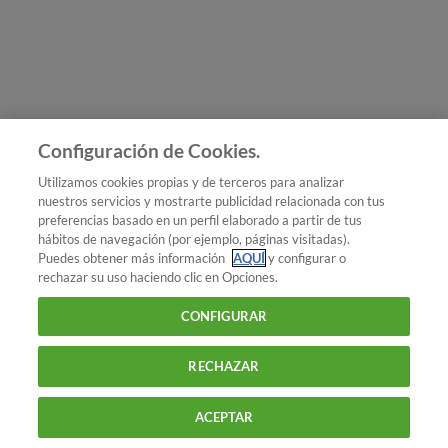
Únete a nosotros
Los más populares
Conoce OCU
Configuración de Cookies.
Más Información
Utilizamos cookies propias y de terceros para analizar
nuestros servicios y mostrarte publicidad relacionada con tus
© 2026 OCU
preferencias basado en un perfil elaborado a partir de tus
Condiciones generales de contratación de OCU
hábitos de navegación (por ejemplo, páginas visitadas).
Política de privacidad
Puedes obtener más información
AQUÍ
y configurar o
rechazar su uso haciendo clic en Opciones.
Uso del nombre y de los signos de OCU
Aviso Legal
Política de cookies
CONFIGURAR
RECHAZAR
ACEPTAR