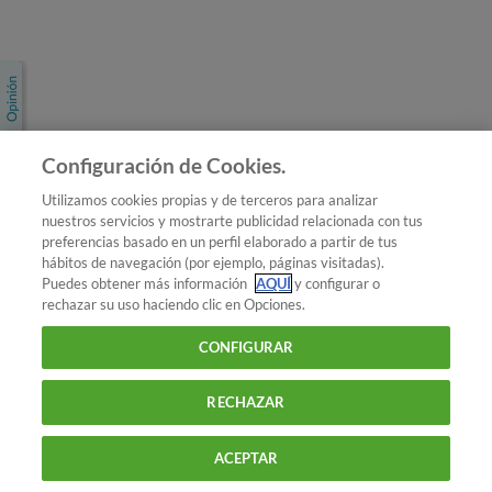
Únete a nosotros
Los más populares
Conoce OCU
Configuración de Cookies.
Más Información
Utilizamos cookies propias y de terceros para analizar
nuestros servicios y mostrarte publicidad relacionada con tus
© 2026 OCU
preferencias basado en un perfil elaborado a partir de tus
Condiciones generales de contratación de OCU
hábitos de navegación (por ejemplo, páginas visitadas).
Política de privacidad
Puedes obtener más información
AQUÍ
y configurar o
rechazar su uso haciendo clic en Opciones.
Uso del nombre y de los signos de OCU
Aviso Legal
Política de cookies
CONFIGURAR
RECHAZAR
ACEPTAR