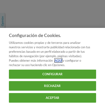
Únete a nosotros
Los más populares
Conoce OCU
Configuración de Cookies.
Más Información
Utilizamos cookies propias y de terceros para analizar
nuestros servicios y mostrarte publicidad relacionada con tus
© 2026 OCU
preferencias basado en un perfil elaborado a partir de tus
Condiciones generales de contratación de OCU
hábitos de navegación (por ejemplo, páginas visitadas).
Política de privacidad
Puedes obtener más información
AQUÍ
y configurar o
rechazar su uso haciendo clic en Opciones.
Uso del nombre y de los signos de OCU
Aviso Legal
Política de cookies
CONFIGURAR
RECHAZAR
ACEPTAR